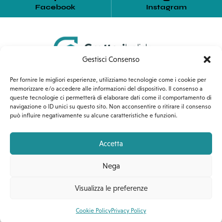
Facebook
Instagram
Gestisci Consenso
Home
Servizi
Affiliazioni
Per fornire le migliori esperienze, utilizziamo tecnologie come i cookie per
memorizzare e/o accedere alle informazioni del dispositivo. Il consenso a
queste tecnologie ci permetterà di elaborare dati come il comportamento di
Corso Umberto I, 54
navigazione o ID unici su questo sito. Non acconsentire o ritirare il consenso
può influire negativamente su alcune caratteristiche e funzioni.
90010 Gratteri (PA)
+39 389 1318453
Accetta
gratteriholiday@gmail.com
Nega
Visualizza le preferenze
© Gratteri Holiday 2023 | P. IVA: 07099170826 |
Cookie Policy
Privacy Policy
Designed by Webvox