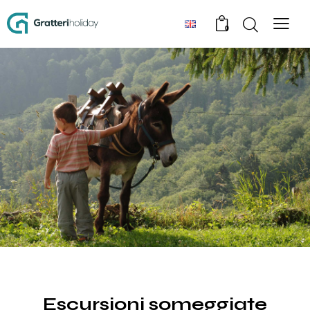
0
EXPERIENCE
Escursioni someggiate