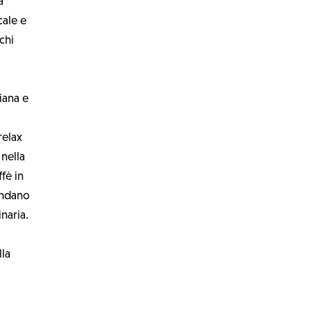
a
cale e
chi
liana e
relax
 nella
fè in
condano
inaria.
l
lla