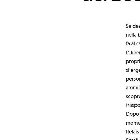
Se des
nella 
fa al 
L’itin
propri
si erg
person
ammira
scopre
traspo
Dopo l
momen
Relais