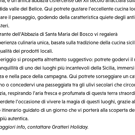
ina, è un’antica abbazia cistercense del XII secolo affacciata sull
ida valle del Belice. Qui potrete gustare l’eccellente cucina lo
re il paesaggio, godendo della caratteristica quiete degli anti
teri.
torante dell’Abbazia di Santa Maria del Bosco vi regalerà
erienza culinaria unica, basata sulla tradizione della cucina sici
qualità dei prodotti locali.
eriggio si prospetta altrettanto suggestivo: potrete godervi il 
ranquillità di uno dei luoghi più incantevoli della Sicilia, immersi
za e nella pace della campagna. Qui potrete sorseggiare un caf
no o concedervi una passeggiata tra gli ulivi secolari che cir
zia, respirando l’aria fresca e profumata di questa terra straord
rdete l’occasione di vivere la magia di questi luoghi, grazie a
 itinerario guidato di un giorno che vi porterà alla scoperta de
 più autentica.
ggiori info, contattare Gratteri Holiday.