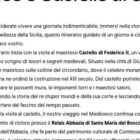
iderate vivere una giornata indimenticabile, immersi nella stor
bellezza della Sicilia, questo itinerario guidato di un giorno è c
caso vostro.
Castello di Federico II
erario inizia con la visita al maestoso
, un 
o scrigno di tesori e segreti medievali. Situato nella città di Giu
e maestoso sulle colline del circondario, dove il celebre monar
a ne ordinò la costruzione nel XIII secolo. Del castello potrete
re le possenti mura, le imponenti torri e i maestosi saloni,
ndo la storia del re stupor mundi e della sua corte e lasciando
rtare dal fascino del tempo passato.
a visita al castello, il nostro viaggio nel Medioevo continua c
Relais Abbazia di Santa Maria del Bosc
to di ristoro presso il
 dell’Abbazia, che fa parte del patrimonio culturale di Contessa