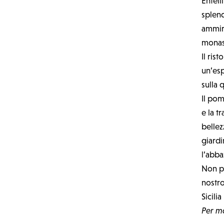
Entell
splend
ammira
monas
Il ris
un’esp
sulla 
Il pom
e la t
bellez
giardi
l’abba
Non pe
nostro
Sicilia
Per ma