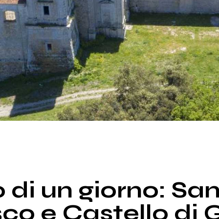
UNCATEGORIZED
o di un giorno: S
co e Castello di 