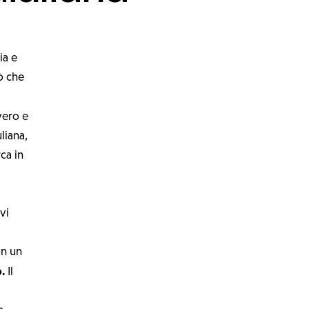
ia e
iò che
vero e
liana,
ca in
vi
on un
o.
Il