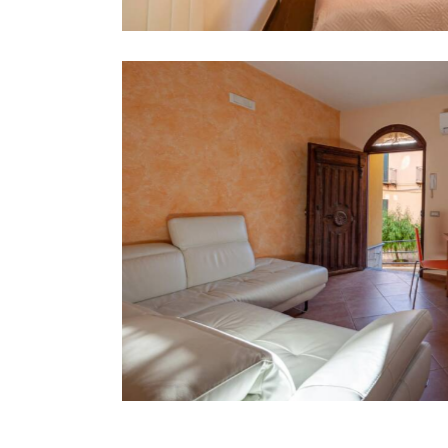
pitittu
Appartam