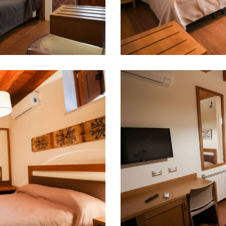
naru San
naru a