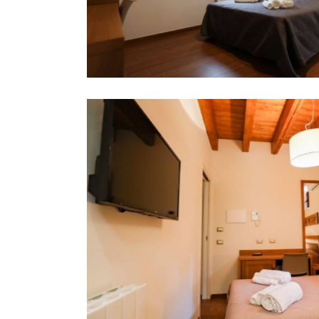
ici
Camera U Campa
Gnaucu
ta
Camera U Campa
Parrocchia