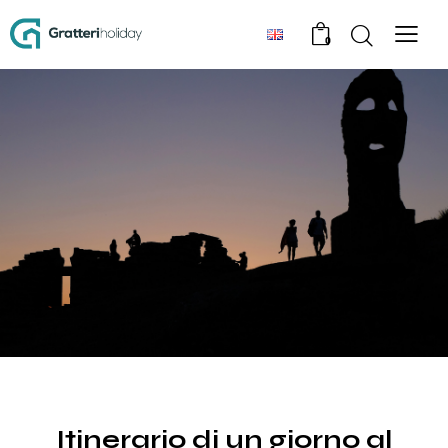
0
TOUR
Itinerario di un giorno al