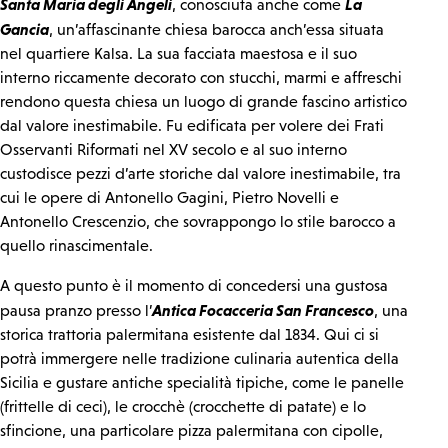
Santa Maria degli Angeli
La
, conosciuta anche come
Gancia
, un’affascinante chiesa barocca anch’essa situata
nel quartiere Kalsa. La sua facciata maestosa e il suo
interno riccamente decorato con stucchi, marmi e affreschi
rendono questa chiesa un luogo di grande fascino artistico
dal valore inestimabile. Fu edificata per volere dei Frati
Osservanti Riformati nel XV secolo e al suo interno
custodisce pezzi d’arte storiche dal valore inestimabile, tra
cui le opere di Antonello Gagini, Pietro Novelli e
Antonello Crescenzio, che sovrappongo lo stile barocco a
quello rinascimentale.
A questo punto è il momento di concedersi una gustosa
Antica Focacceria San Francesco
pausa pranzo presso l’
, una
storica trattoria palermitana esistente dal 1834. Qui ci si
potrà immergere nelle tradizione culinaria autentica della
Sicilia e gustare antiche specialità tipiche, come le panelle
(frittelle di ceci), le crocchè (crocchette di patate) e lo
sfincione, una particolare pizza palermitana con cipolle,