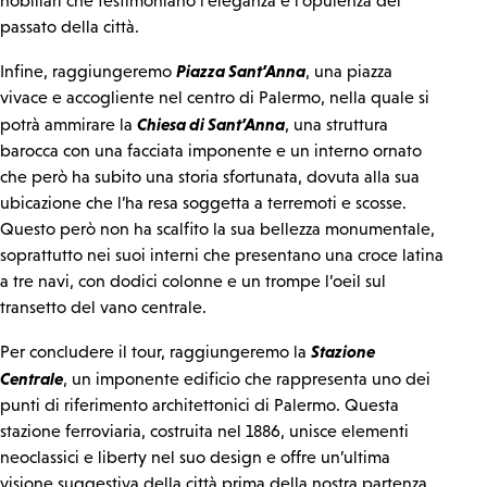
nobiliari che testimoniano l’eleganza e l’opulenza del
passato della città.
Piazza Sant’Anna
Infine, raggiungeremo
, una piazza
vivace e accogliente nel centro di Palermo, nella quale si
Chiesa di Sant’Anna
potrà ammirare la
, una struttura
barocca con una facciata imponente e un interno ornato
che però ha subito una storia sfortunata, dovuta alla sua
ubicazione che l’ha resa soggetta a terremoti e scosse.
Questo però non ha scalfito la sua bellezza monumentale,
soprattutto nei suoi interni che presentano una croce latina
a tre navi, con dodici colonne e un trompe l’oeil sul
transetto del vano centrale.
Stazione
Per concludere il tour, raggiungeremo la
Centrale
, un imponente edificio che rappresenta uno dei
punti di riferimento architettonici di Palermo. Questa
stazione ferroviaria, costruita nel 1886, unisce elementi
neoclassici e liberty nel suo design e offre un’ultima
visione suggestiva della città prima della nostra partenza.