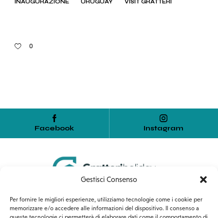
INAUGURAZIONE
URUGUAY
VISIT GRATTERI
0
Facebook
Instagram
Gestisci Consenso
Home
Servizi
Affiliazioni
Per fornire le migliori esperienze, utilizziamo tecnologie come i cookie per
memorizzare e/o accedere alle informazioni del dispositivo. Il consenso a
queste tecnologie ci permetterà di elaborare dati come il comportamento di